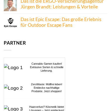
Das ist die ERGO-Versicherungsagentur
Jürgen Brandt: Leistungen & Vorteile
Das ist Epic Escape: Das große Erlebnis
für Outdoor Escape Fans
PARTNER
Cannabis-Samen kaufen!
Exklusive Sorten & schnelle
Lieferung.
ZeroWaste: Müllfrei leben!
Entdecke nachhaltige
Produkte. Jetzt shoppen!
Haarverlust? Kösmetik bietet
Lösungen – Jetzt entdecken!