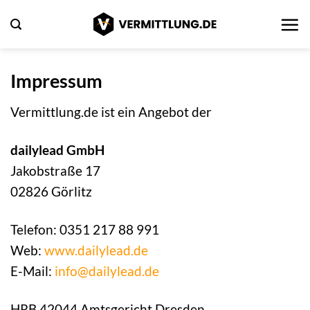
Zum
Inhalt
springen
Impressum
Vermittlung.de ist ein Angebot der
dailylead GmbH
Jakobstraße 17
02826 Görlitz
Telefon: 0351 217 88 991
Web:
www.dailylead.de
E-Mail:
info@dailylead.de
HRB 42044 Amtsgericht Dresden