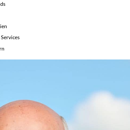
nds
ien
 Services
rn