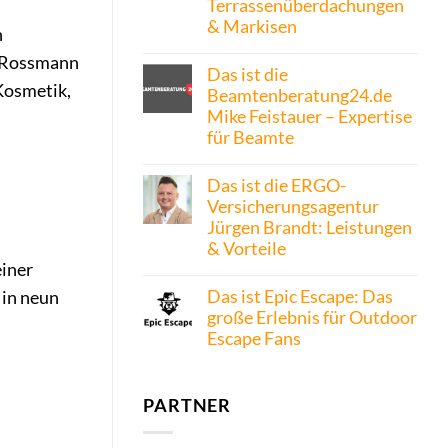
Terrassenüberdachungen
& Markisen
n
t Rossmann
Das ist die
Kosmetik,
Beamtenberatung24.de
Mike Feistauer – Expertise
für Beamte
Das ist die ERGO-
Versicherungsagentur
Jürgen Brandt: Leistungen
& Vorteile
einer
Das ist Epic Escape: Das
 in neun
große Erlebnis für Outdoor
Escape Fans
PARTNER